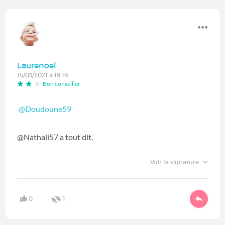
Laurenoel
15/03/2021 à 19:19
Bon conseiller
@Doudoune59
‍
@Nathali57 a tout dit.
Voir la signature
0
1