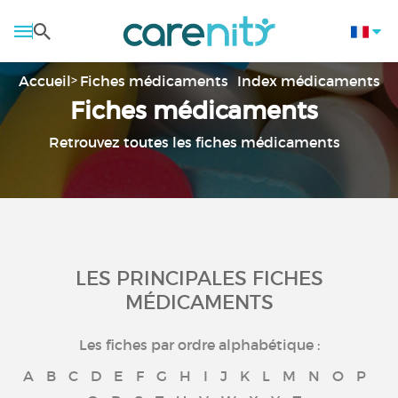
Accueil
Fiches médicaments
Index médicaments
Fiches médicaments
Retrouvez toutes les fiches médicaments
LES PRINCIPALES FICHES
MÉDICAMENTS
Les fiches par ordre alphabétique :
A
B
C
D
E
F
G
H
I
J
K
L
M
N
O
P