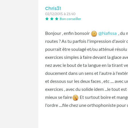
Chris31
02/12/2015 à 23:40
Bon conseiller
Bonjour , enfin bonsoir
@Nafissa
, du m
routes ? As tu parfois l'impression d'avoir 
pourrait être soulagé et/ou atténué résol
exercices simples à faire devant la glace avec
nez avec le bout de ta langue en la tirant ver
doucement dans un sens et l'autre à l'extéri
et dessous sur les deux faces , etc .... ave
exercices , avec du solide idem ...le tout es
mieux se faire
Et surtout boire et man
l'ordre ....file chez une orthophoniste pou