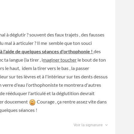
al à déglutir ? souvent des faux trajets , des fausses
du mal à articuler ? Il me semble que ton souci
u
à l'aide de quelques séances d'orthophonie !
des
 ta langue (la tirer , i
maginer toucher
le bout de ton
s le haut, idem la tirer vers le bas , la passer
eur sur tes lèvres et à l'intérieur sur tes dents dessus
c un verre d'eau l'orthophoniste te montrera d'autres
t de rééduquer l'articulé et la déglutition devrait
ger doucement
Courage , ça rentre assez vite dans
r quelques séances !
Voir la signature