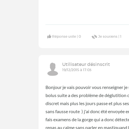
Réponse utile |
0
Je soutiens |
1
Utilisateur désinscrit
19/12/2015 à 17:03
Bonjour je vais pouvoir vous renseigner je s
bolus suite a des problème de déglutition 
discret mais plus les jours passe et plus s
sans fausse route ) j'ai donc été envoyée 
fais examens de la gorge qui a donc détect
repas au calme sans parler en mastiquand bi