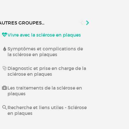
AUTRES GROUPES...
Vivre avec la sclérose en plaques
Etablissemen
centres de so
plaques
Symptômes et complications de
la sclérose en plaques
Evénements l
plaques
Diagnostic et prise en charge de la
sclérose en plaques
Fampyra
Les traitements de la sclérose en
plaques
Sclérose en 
alimentatio
Recherche et liens utiles - Sclérose
en plaques
Maladies au
toutes vos q
Seignez !