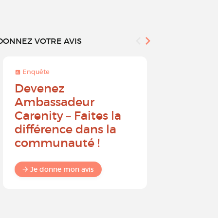
DONNEZ VOTRE AVIS
Enquête
Enquête
Devenez
Sur une 
Ambassadeur
à 10, que
Carenity – Faites la
probabil
différence dans la
recomm
communauté !
Carenit
à un pro
Je donne mon avis
Je donne