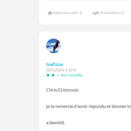
Réponse utile |
0
Je soutiens |
0
Nafissa
02/12/2015 à 23:51
Bon conseiller
Chris31 bonsoir,
je te remercie d'avoir répondu et donner t
a bientôt.