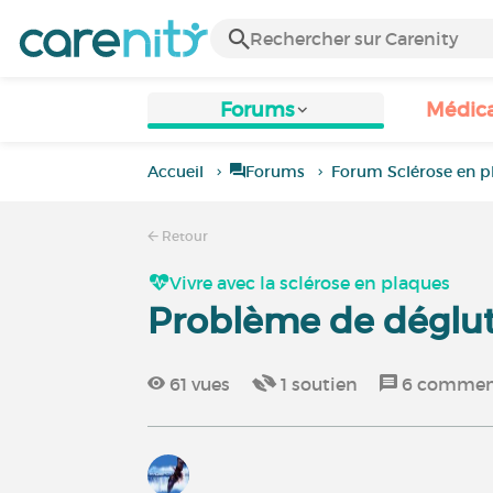
Forums
Médic
Accueil
Forums
Forum Sclérose en p
Retour
Vivre avec la sclérose en plaques
Problème de déglut
61
vues
1
soutien
6
comment