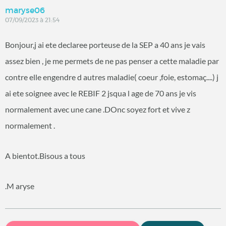
maryse06
07/09/2023 à 21:54
Bonjour,j ai ete declaree porteuse de la SEP a 40 ans je vais
assez bien , je me permets de ne pas penser a cette maladie par
contre elle engendre d autres maladie( coeur ,foie, estomaç....) j
ai ete soignee avec le REBIF 2 jsqua l age de 70 ans je vis
normalement avec une cane .DOnc soyez fort et vive z
normalement .
A bientot.Bisous a tous
.M aryse