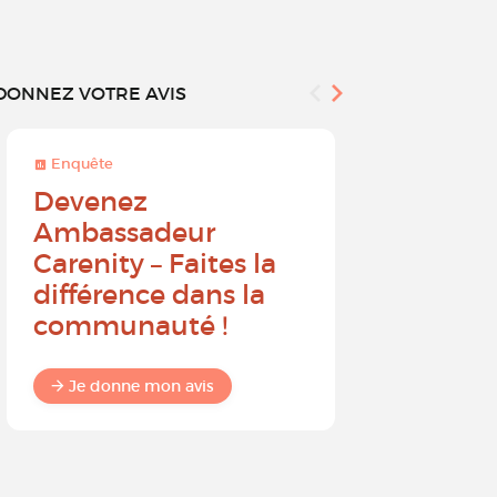
DONNEZ VOTRE AVIS
Enquête
Enquête
Devenez
Sur une 
Ambassadeur
à 10, que
Carenity – Faites la
probabil
différence dans la
recomm
communauté !
Carenit
à un pro
Je donne mon avis
Je donne