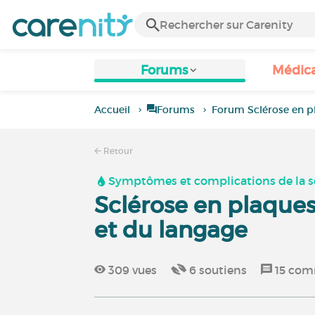
Forums
Médic
Accueil
Forums
Forum Sclérose en p
Retour
Symptômes et complications de la s
Sclérose en plaques 
et du langage
309
vues
6
soutiens
15
comm