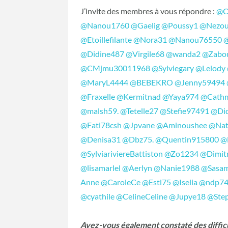
J’invite des membres à vous répondre :
@C
@Nanou1760
@Gaelig
@Poussy1
@Nezou
@Etoillefilante
@Nora31
@Nanou76550
@Didine487
@Virgile68
@wanda2
@Zabo
@CMjmu30011968
@Sylviegary
@Lelody
@MaryL4444
@BEBEKRO
@Jenny59494
@Fraxelle
@Kermitnad
@Yaya974
@Cath
@malsh59.
@Tetelle27
@Stefie97491
@Did
@Fati78csh
@Jpvane
@Aminoushee
@Nat
@Denisa31
@Dbz75.
@Quentin915800
@
@SylviariviereBattiston
@Zo1234
@Dimit
@lisamarlel
@Aerlyn
@Nanie1988
@Sasa
Anne
@CaroleCe
@Estl75
@Iselia
@ndp7
@cyathile
@CelineCeline
@Jupye18
@Ste
Avez-vous également constaté des difficu