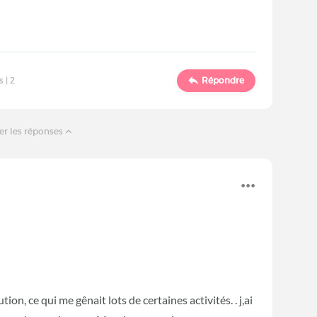
s |
2
Répondre
er les réponses
on, ce qui me gênait lots de certaines activités. . j,ai