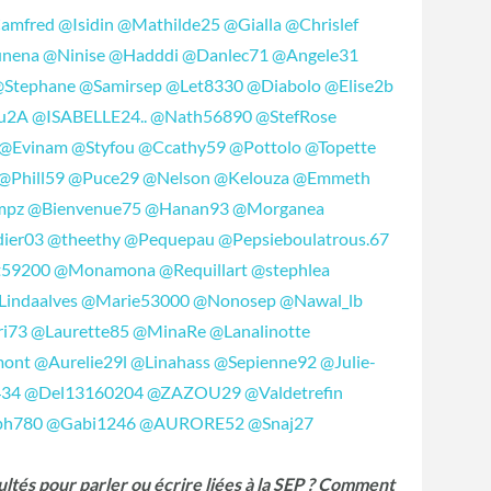
amfred
@Isidin
@Mathilde25
@Gialla
@Chrislef
nena
@Ninise
@Hadddi
@Danlec71
@Angele31
@Stephane
@Samirsep
@Let8330
@Diabolo
@Elise2b
u2A
@ISABELLE24..
@Nath56890
@StefRose
@Evinam
@Styfou
@Ccathy59
@Pottolo
@Topette
@Phill59
@Puce29
@Nelson
@Kelouza
@Emmeth
mpz
@Bienvenue75
@Hanan93
@Morganea
ier03
@theethy
@Pequepau
@Pepsieboulatrous.67
59200
@Monamona
@Requillart
@stephlea
Lindaalves
@Marie53000
@Nonosep
@Nawal_lb
ri73
@Laurette85
@MinaRe
@Lanalinotte
mont
@Aurelie29l
@Linahass
@Sepienne92
@Julie-
434
@Del13160204
@ZAZOU29
@Valdetrefin
ph780
@Gabi1246
@AURORE52
@Snaj27
ltés pour parler ou écrire liées à la SEP ? Comment