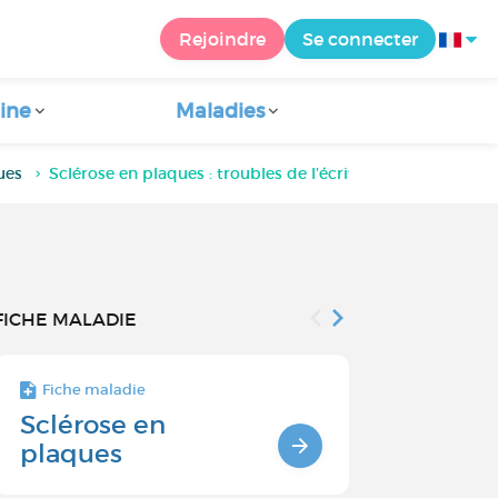
Rejoindre
Se connecter
ine
Maladies
ues
Sclérose en plaques : troubles de l’écriture et du langage
FICHE MALADIE
Fiche maladie
Fiche maladie 
Sclérose en
Sclérose 
plaques
plaques e
ostéopor