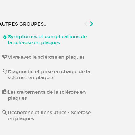
AUTRES GROUPES...
Symptômes et complications de
Etablissemen
la sclérose en plaques
centres de so
plaques
Vivre avec la sclérose en plaques
Evénements l
plaques
Diagnostic et prise en charge de la
sclérose en plaques
Fampyra
Les traitements de la sclérose en
plaques
Sclérose en 
alimentatio
Recherche et liens utiles - Sclérose
en plaques
Maladies au
toutes vos q
Seignez !