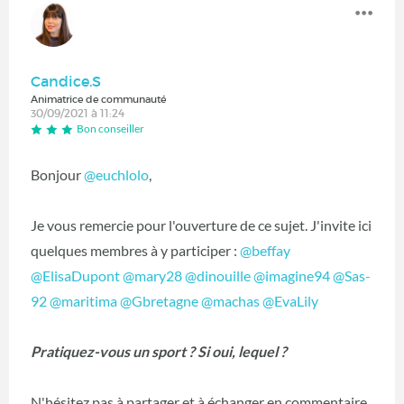
Candice.S
Animatrice de communauté
30/09/2021 à 11:24
Bon conseiller
Bonjour
@euchlolo
‍,
Je vous remercie pour l'ouverture de ce sujet. J'invite ici
quelques membres à y participer :
@beffay
@ElisaDupont
‍
@mary28
‍
@dinouille
‍
@imagine94
‍
@Sas-
92
‍
@maritima
‍
@Gbretagne
‍
@machas
‍
@EvaLily
‍
Pratiquez-vous un sport ? Si oui, lequel ?
N'hésitez pas à partager et à échanger en commentaire