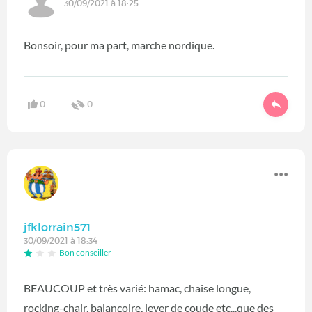
30/09/2021 à 18:25
Bonsoir, pour ma part, marche nordique.
0
0
jfklorrain571
30/09/2021 à 18:34
Bon conseiller
BEAUCOUP et très varié: hamac, chaise longue,
rocking-chair, balançoire, lever de coude etc...que des