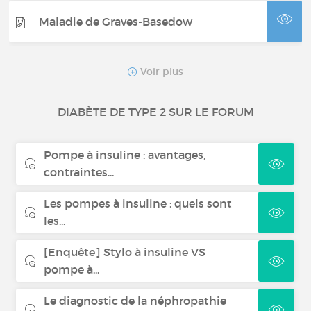
Maladie de Graves-Basedow
Syndrome de Cushing
Voir plus
DIABÈTE DE TYPE 2 SUR LE FORUM
Cancer de la thyroïde
Pompe à insuline : avantages,
Acromégalie
contraintes...
Les pompes à insuline : quels sont
Diabète gestationnel
les...
[Enquête] Stylo à insuline VS
Hyperparathyroïdie
pompe à...
Le diagnostic de la néphropathie