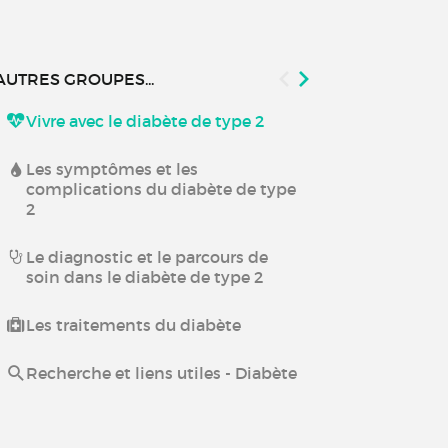
AUTRES GROUPES...
Vivre avec le diabète de type 2
Diabète de ty
vos question
Lachgar !
Les symptômes et les
complications du diabète de type
2
Les pompes à
Le diagnostic et le parcours de
Néphropathi
soin dans le diabète de type 2
Vivre avec u
Les traitements du diabète
diabétique
Recherche et liens utiles - Diabète