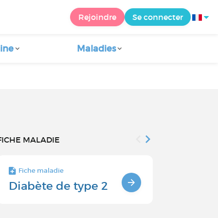
Rejoindre
Se connecter
ine
Maladies
FICHE MALADIE
Fiche maladie
Fiche maladie 
Diabète de type 2
Le diabète
héréditair