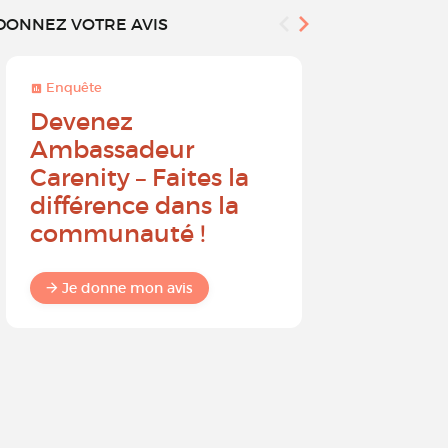
DONNEZ VOTRE AVIS
Enquête
Enquête
Devenez
Sur une 
Ambassadeur
à 10, que
Carenity – Faites la
probabil
différence dans la
recomm
communauté !
Carenit
à un pro
Je donne mon avis
Je donne