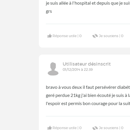
je suis allée à l'hospital et depuis que je s
grs
Réponse utile |
0
Je soutiens |
0
Utilisateur désinscrit
01/12/2014 à 22:39
bravo à vous deux il faut persévérer diabé
geré perdue 21kg j'ai bien écouté je suis à 
l'espoir est permis bon courage pour la su
Réponse utile |
0
Je soutiens |
0