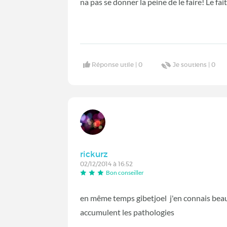
na pas se donner la peine de le faire! Le fai
Réponse utile |
0
Je soutiens |
0
rickurz
02/12/2014 à 16:52
Bon conseiller
en même temps gibetjoel j'en connais bea
accumulent les pathologies