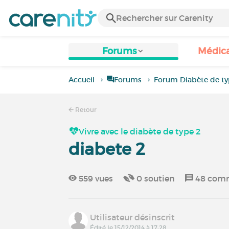
Forums
Médic
Accueil
Forums
Forum Diabète de ty
Retour
Vivre avec le diabète de type 2
diabete 2
559
vues
0
soutien
48
comm
Utilisateur désinscrit
Édité le 15/12/2014 à 17:28