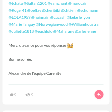
@tchata
‍
@Sultan1201
‍
@samchant
‍
@marocain
@Roger41
‍
@beffay
‍
@cheribibi
‍
@chti-mi
‍
@schumann
@LOLA1959
‍
@nainnain
‍
@Lucasfr
‍
@keke le lyon
@Marie Tanguy
‍
@Norwegianwood
‍
@Williamhoustra
@Juliette1818
‍
@euchlolo
‍
@Maharany
‍
@arlesienne
‍
Merci d'avance pour vos réponses
Bonne soirée,
Alexandre de l'équipe Carenity
0
0