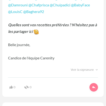
@Damrouni
‍
@Chafprisca
‍
@Chuipadici
‍
@BabyFace
@LouisC
‍
@Baghera92
‍
Quelles sont vos recettes préférées ? N'hésitez pas à
les partager ici
Belle journée,
Candice de l'équipe Carenity
Voir la signature
0
0