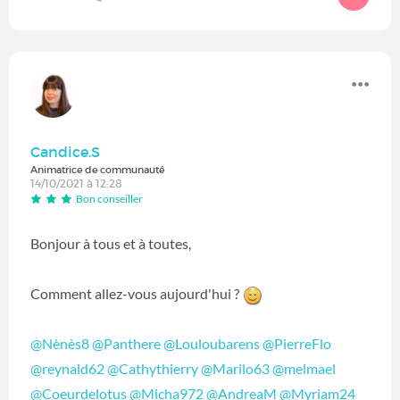
Candice.S
Animatrice de communauté
14/10/2021 à 12:28
Bon conseiller
Bonjour à tous et à toutes,
Comment allez-vous aujourd'hui ?
@Nènès8
‍
@Panthere
‍
@Louloubarens
‍
@PierreFlo
@reynald62
‍
@Cathythierry
‍
@Marilo63
‍
@melmael
@Coeurdelotus
‍
@Micha972
‍
@AndreaM
‍
@Myriam24