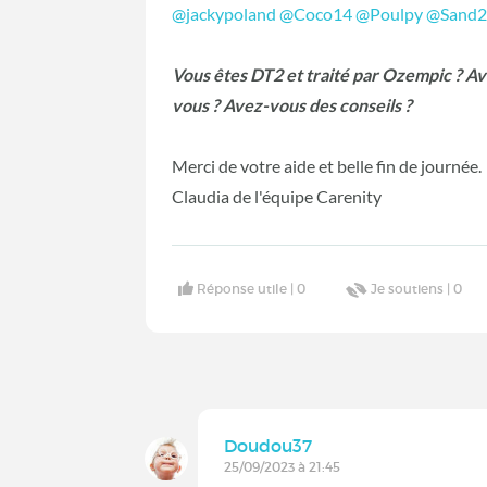
@jackypoland
@Coco14
@Poulpy
@Sand
Vous êtes DT2 et traité par Ozempic ? A
vous ? Avez-vous des conseils ?
Merci de votre aide et belle fin de journée.
Claudia de l'équipe Carenity
Réponse utile |
0
Je soutiens |
0
Doudou37
25/09/2023 à 21:45