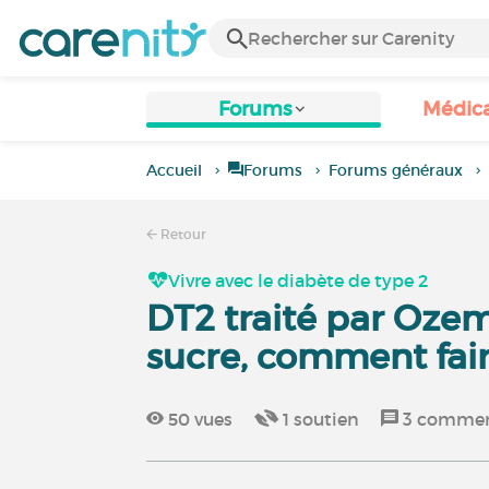
Forums
Médic
Accueil
Forums
Forums généraux
Retour
Vivre avec le diabète de type 2
DT2 traité par Ozem
sucre, comment fair
50
vues
1
soutien
3
commen