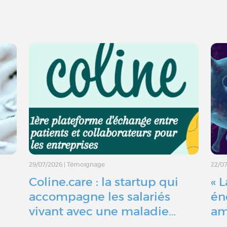
29/07/2026
|
Témoignage
22/0
Coline.care : la startup qui
« 
accompagne les salariés
én
vivant avec une maladie…
am