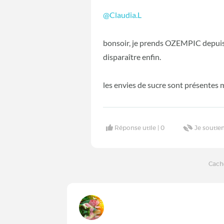
@Claudia.L
bonsoir, je prends OZEMPIC depui
disparaître enfin.
les envies de sucre sont présentes m
Réponse utile |
0
Je soutien
Cach