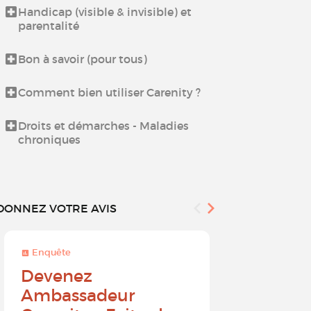
Handicap (visible & invisible) et
Échangez ent
parentalité
proches aida
Bon à savoir (pour tous)
Espace déten
Culinaires
Comment bien utiliser Carenity ?
Espace déten
Droits et démarches - Maladies
chroniques
DONNEZ VOTRE AVIS
Enquête
Enquête
Devenez
Sur une 
Ambassadeur
à 10, que