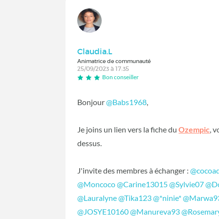
Claudia.L
Animatrice de communauté
25/09/2023 à 17:35
Bon conseiller
Bonjour
@Babs1968
,
Je joins un lien vers la fiche du
Ozempic
, v
dessus.
J'invite des membres à échanger :
@cocoad
@Moncoco
@Carine13015
@Sylvie07
@D
@Lauralyne
@Tika123
@*ninie*
@Marwa9
@JOSYE10160
@Manureva93
@Rosemar