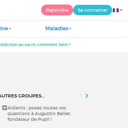
Rejoindre
Se connecter
ine
Maladies
addiction au sucre, comment faire ?
AUTRES GROUPES...
Aidants : posez toutes vos
Echanger aut
questions à Augustin Bellet,
fondateur de Pupil !
Échangez ent