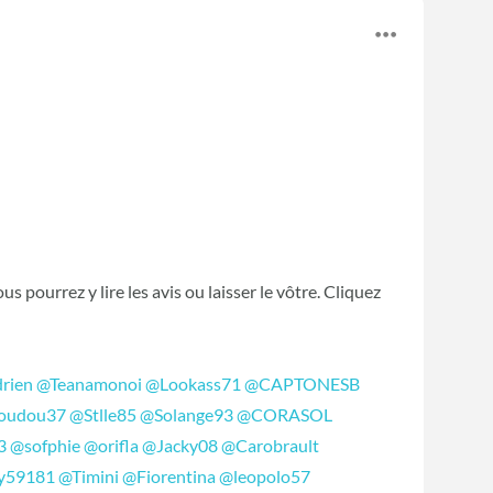
ous pourrez y lire les avis ou laisser le vôtre. Cliquez
rien
@Teanamonoi
@Lookass71
@CAPTONESB
oudou37
@Stlle85
@Solange93
@CORASOL
3
@sofphie
@orifla
@Jacky08
@Carobrault
y59181
@Timini
@Fiorentina
@leopolo57