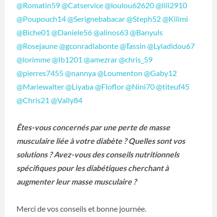
@Romatin59
@Catservice
@loulou62620
@lili2910
@Poupouch14
@Serignebabacar
@Steph52
@Kilimi
@Biche01
@Daniele56
@alinos63
@Banyuls
@Rosejaune
@gconradlabonte
@Tassin
@Lyladidou67
@lorimme
@Ib1201
@amezrar
@chris_59
@pierres7455
@nannya
@Loumenton
@Gaby12
@Mariewalter
@Liyaba
@Floflor
@Nini70
@titeuf45
@Chris21
@Vally84
Êtes-vous concernés par une perte de masse
musculaire liée à votre diabète ? Quelles sont vos
solutions ? Avez-vous des conseils nutritionnels
spécifiques pour les diabétiques cherchant à
augmenter leur masse musculaire ?
Merci de vos conseils et bonne journée.