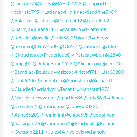
@slider377
@Taties
@BABOU222
@Loupiotttte
@cchristo797
@Latiana
@Ninitine
@Sandrine5489
@Balatiere
@Lalama
@Domdiabt2
@Mdodiab2
@Harmjp
@Eliane1111
@Vallie26
@Mamyme
@Roitelet
@mselle
@Lola86
@Shirak
@valeryval
@marinia
@Dan94500
@Oli777
@Catou91
@cblito
@Chouchoux
@FrederiqueC
@Patscat
@berni62840
@pmgg02
@DidineBone1623
@Aliciadenin
@nene48
@Berndia
@Beuleup
@azizos
@kristoff71
@Lise60200
@Lan89000
@nanouheb
@Shoushou
@Bernard.L
@Claudie49
@riadym
@Tenant
@Mansour1975
@Mariefranceyvonne
@martine86
@Loly86
@valbady
@chanchan1
@tintindupa
@Jones683226
@Anne65200
@remimimi
@chloe59h
@cooolman
@harlequin76
@Christine34
@Martineb
@Belami
@Gwendo2211
@Jules84
@veiovis
@chanoly