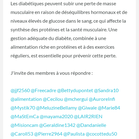
Les diabétiques peuvent subir une perte de masse
musculaire en raison de déséquilibres hormonaux et de
niveaux élevés de glucose dans le sang, ce qui affecte la
synthèse des protéines et la santé musculaire. Une
gestion adéquate du diabète, combinée à une
alimentation riche en protéines et à des exercices
réguliers, est essentielle pour prévenir cette perte.
J'invite des membres à vous répondre :
@jjf2560
@Freecadre
@Bettydupontet
@Sandra10
@alimentation
@Cecilou
@mchergui
@AuroreInfi
@Mystik70
@MeluzineBellamy
@Giwale
@Marie84
@MaStEmCa
@mayama2020
@LAIR2RIEN
@Misioncam
@Geraldine1342
@Dandanielle
@Caroll53
@Pierre2964
@Paulista
@cocottedu50