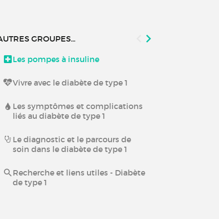
AUTRES GROUPES...
Les pompes à insuline
Transition de
l'adulte diab
Vivre avec le diabète de type 1
Les traiteme
Les symptômes et complications
liés au diabète de type 1
Recherche et 
Le diagnostic et le parcours de
Néphropathi
soin dans le diabète de type 1
Vivre avec u
Recherche et liens utiles - Diabète
diabétique
de type 1