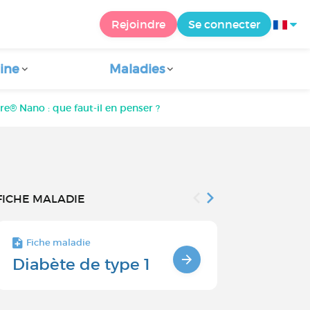
Rejoindre
Se connecter
ine
Maladies
 Nano : que faut-il en penser ?
FICHE MALADIE
Fiche maladie
Fiche maladie 
Diabète de type 1
Diabète e
problème
peau