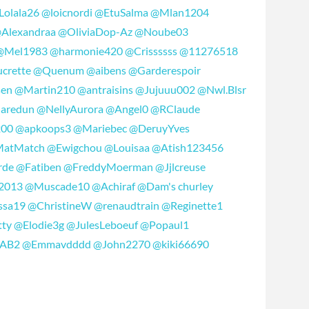
Lolala26
@loicnordi
@EtuSalma
@Mlan1204
Alexandraa
@OliviaDop-Az
@Noube03
@Mel1983
@harmonie420
@Crissssss
@11276518
crette
@Quenum
@aibens
@Garderespoir
sen
@Martin210
@antraisins
@Jujuuu002
@Nwl.Blsr
aredun
@NellyAurora
@Angel0
@RClaude
200
@apkoops3
@Mariebec
@DeruyYves
atMatch
@Ewigchou
@Louisaa
@Atish123456
rde
@Fatiben
@FreddyMoerman
@Jjlcreuse
2013
@Muscade10
@Achiraf
@Dam's churley
ssa19
@ChristineW
@renaudtrain
@Reginette1
ty
@Elodie3g
@JulesLeboeuf
@Popaul1
AB2
@Emmavdddd
@John2270
@kiki66690