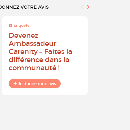
DONNEZ VOTRE AVIS
Enquête
Enquête
Devenez
Sur une 
Ambassadeur
à 10, que
Carenity – Faites la
probabil
différence dans la
recomm
communauté !
Carenit
à un pro
Je donne mon avis
Je donne