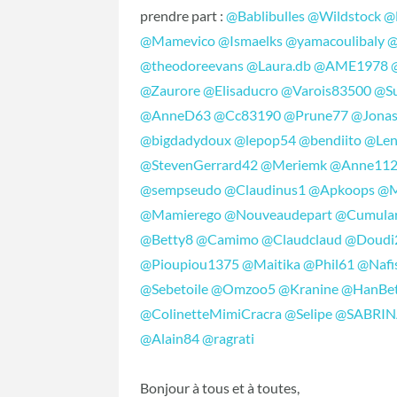
prendre part :
@Bablibulles
@Wildstock
@
@Mamevico
@Ismaelks
@yamacoulibaly
@
@theodoreevans
@Laura.db
@AME1978
@Zaurore
@Elisaducro
@Varois83500
@Su
@AnneD63
@Cc83190
@Prune77
@Jona
@bigdadydoux
@lepop54
@bendiito
@Len
@StevenGerrard42
@Meriemk
@Anne11
@sempseudo
@Claudinus1
@Apkoops
@M
@Mamierego
@Nouveaudepart
@Cumula
@Betty8
@Camimo
@Claudclaud
@Doudi
@Pioupiou1375
@Maitika
@Phil61
@Nafi
@Sebetoile
@Omzoo5
@Kranine
@HanBet
@ColinetteMimiCracra
@Selipe
@SABRIN
@Alain84
@ragrati
Bonjour à tous et à toutes,