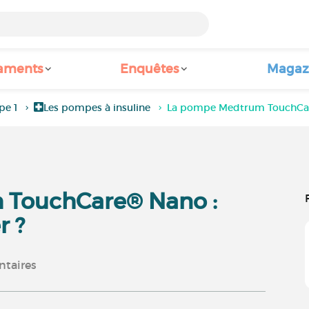
aments
Enquêtes
Magaz
pe 1
Les pompes à insuline
La pompe Medtrum TouchCare®
 TouchCare® Nano :
r ?
taires