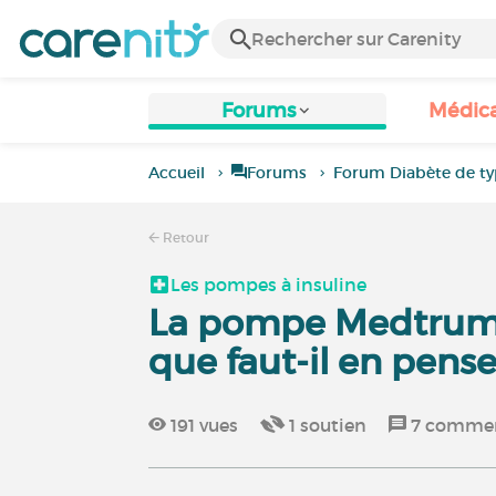
Forums
Médic
Accueil
Forums
Forum Diabète de ty
Retour
Les pompes à insuline
La pompe Medtrum
que faut-il en pense
191
vues
1
soutien
7
commen