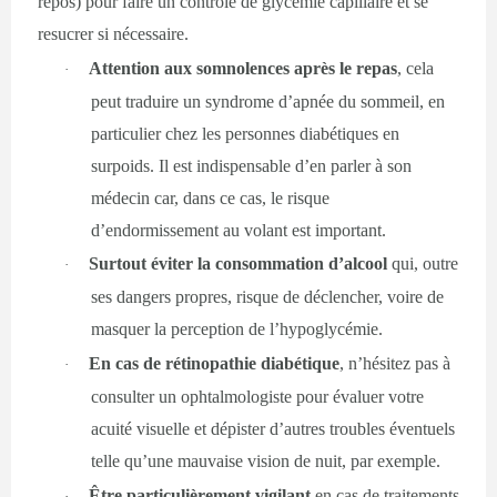
repos) pour faire un contrôle de glycémie capillaire et se
resucrer si nécessaire.
Attention aux somnolences après le repas
, cela
·
peut traduire un syndrome d’apnée du sommeil, en
particulier chez les personnes diabétiques en
surpoids. Il est indispensable d’en parler à son
médecin car, dans ce cas, le risque
d’endormissement au volant est important.
Surtout éviter la consommation d’alcool
qui, outre
·
ses dangers propres, risque de déclencher, voire de
masquer la perception de l’hypoglycémie.
En cas de rétinopathie diabétique
, n’hésitez pas à
·
consulter un ophtalmologiste pour évaluer votre
acuité visuelle et dépister d’autres troubles éventuels
telle qu’une mauvaise vision de nuit, par exemple.
Être particulièrement vigilant
en cas de traitements
·