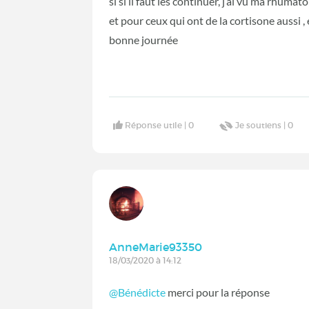
si si il faut les continuer, j’ai vu ma rhumato
et pour ceux qui ont de la cortisone aussi ,
bonne journée
Réponse utile |
0
Je soutiens |
0
AnneMarie93350
18/03/2020 à 14:12
@Bénédicte
merci pour la réponse