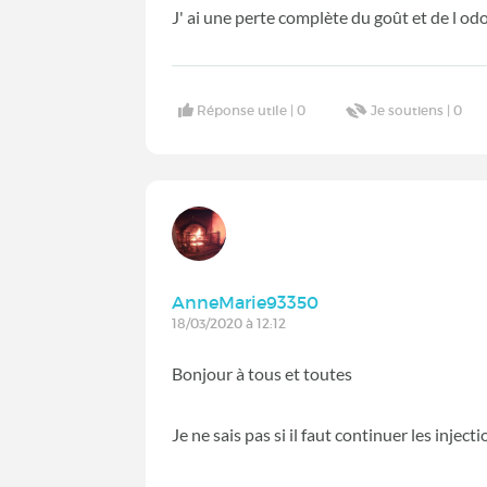
J' ai une perte complète du goût et de l o
Réponse utile |
0
Je soutiens |
0
AnneMarie93350
18/03/2020 à 12:12
Bonjour à tous et toutes
Je ne sais pas si il faut continuer les inj