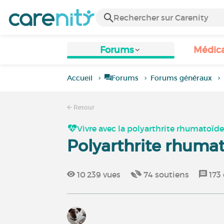
Forums
Médic
Accueil
Forums
Forums généraux
Retour
Vivre avec la polyarthrite rhumatoïd
Polyarthrite rhumat
10 239
vues
74
soutiens
173