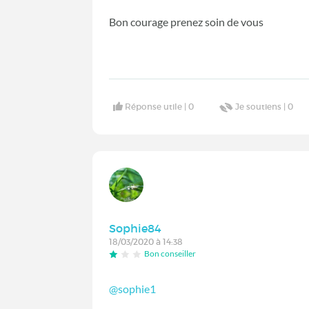
Bon courage prenez soin de vous
Réponse utile |
0
Je soutiens |
0
Sophie84
18/03/2020 à 14:38
Bon conseiller
@sophie1
‍