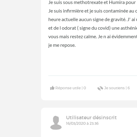
Je suis sous methotrexate et Humira pour
Je suis infirmière et je suis contaminée au 
heure actuelle aucun signe de gravité. J' ai
et de l odorat ( signe du covid) une asthén
vous mais restez calme. Je n ai évidemment 
je me repose.
Réponse utile |
0
Je soutiens |
6
Utilisateur désinscrit
16/03/2020 à 23:36