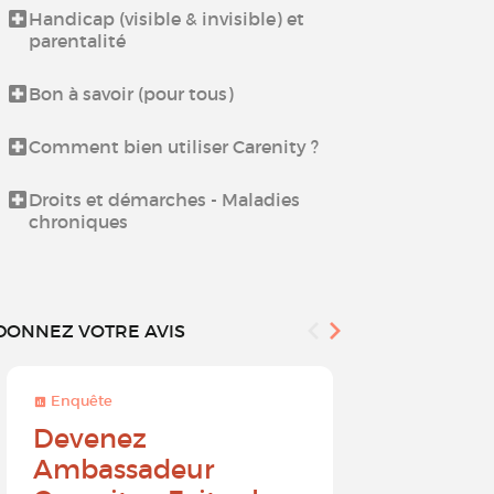
Handicap (visible & invisible) et
Échangez ent
parentalité
proches aida
Bon à savoir (pour tous)
Espace déten
Culinaires
Comment bien utiliser Carenity ?
Espace déten
Droits et démarches - Maladies
chroniques
DONNEZ VOTRE AVIS
Enquête
Enquête
Devenez
Sur une 
Ambassadeur
à 10, que