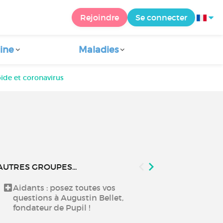
Rejoindre
Se connecter
ine
Maladies
ïde et coronavirus
AUTRES GROUPES...
Aidants : posez toutes vos
Echanger aut
questions à Augustin Bellet,
fondateur de Pupil !
Échangez ent