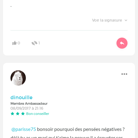
.
Voir la signature
0
1
dinouille
Membre Ambassadeur
08/09/2017 à 21:16
Bon conseiller
@parisse75
bonsoir pourquoi des pensées négatives ?
dèjà tu as un mari qui t'aime la preuve il a écourter ses