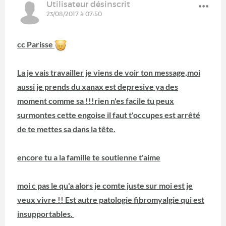
Utilisateur désinscrit
23/08/2017 à 07:50
cc Parisse
La je vais travailler je viens de voir ton message,moi
aussi je prends du xanax est depresive ya des
moment comme sa !!!rien n'es facile tu peux
surmontes cette engoise il faut t'occupes est arrêté
de te mettes sa dans la tête.
encore tu a la famille te soutienne t'aime
moi c pas le qu'a alors je comte juste sur moi est je
veux vivre !! Est autre patologie fibromyalgie qui est
insupportables.