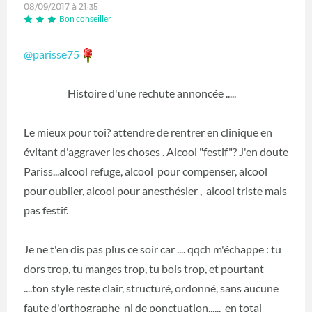
08/09/2017 à 21:35
Bon conseiller
@parisse75
Histoire d'une rechute annoncée .....
Le mieux pour toi? attendre de rentrer en clinique en
évitant d'aggraver les choses . Alcool "festif"? J'en doute
Pariss...alcool refuge, alcool pour compenser, alcool
pour oublier, alcool pour anesthésier , alcool triste mais
pas festif.
Je ne t'en dis pas plus ce soir car .... qqch m'échappe : tu
dors trop, tu manges trop, tu bois trop, et pourtant
....ton style reste clair, structuré, ordonné, sans aucune
faute d'orthographe ni de ponctuation...... en total