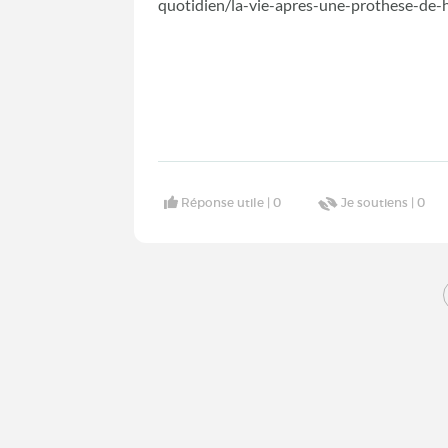
quotidien/la-vie-apres-une-prothese-d
Réponse utile |
0
Je soutiens |
0