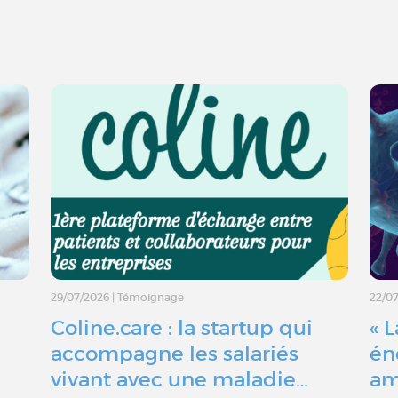
29/07/2026
|
Témoignage
22/0
Coline.care : la startup qui
« 
accompagne les salariés
én
vivant avec une maladie…
am