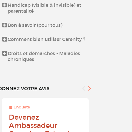
Handicap (visible & invisible) et
Échangez ent
parentalité
proches aida
Bon à savoir (pour tous)
Espace déten
Culinaires
Comment bien utiliser Carenity ?
Espace déten
Droits et démarches - Maladies
chroniques
DONNEZ VOTRE AVIS
Enquête
Enquête
Devenez
Sur une 
Ambassadeur
à 10, que