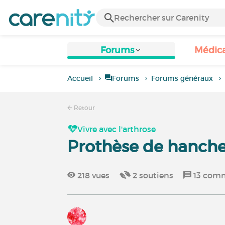
Forums
Médic
Accueil
Forums
Forums généraux
Retour
Vivre avec l'arthrose
Prothèse de hanch
218
vues
2
soutiens
13
comm