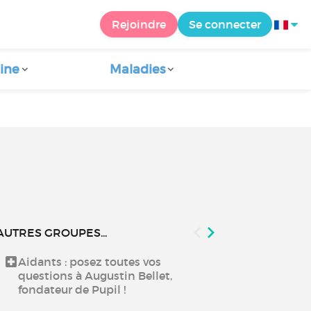
Rejoindre
Se connecter
ine
Maladies
AUTRES GROUPES...
Aidants : posez toutes vos
Echanger aut
questions à Augustin Bellet,
fondateur de Pupil !
Échangez ent