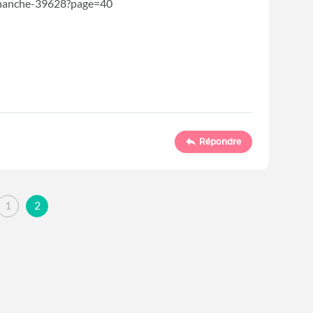
e-hanche-39628?page=40
Répondre
1
2