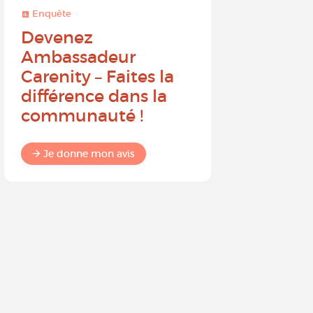
Enquête
Enquête
Devenez
Sur une 
Ambassadeur
à 10, que
Carenity – Faites la
probabil
différence dans la
recomm
communauté !
Carenit
à un pro
Je donne mon avis
Je donne