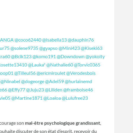
RANGA
@coco62440
@isabella13
@dauphin76
ur75
@solene9735
@gyapso
@Mini423
@Kiseki63
ra60
@Bclk123
@komo191
@Downdown
@yokoity
osette13410
@Lauka*
@Nathalie60
@Torvic0365
boop01
@Tilleul56
@ericmiroulet
@Verodesbois
@Ninabel
@dogeorge
@Adel59
@hurlainemd
e66
@Effy77
@Juju23
@Liliden
@framboise46
vie05
@Martine1871
@Loaloa
@Lulufree23
 courage son
mal-être psychologique grandissant
,
 souhaite discuter de son état d’esprit, recevoir du