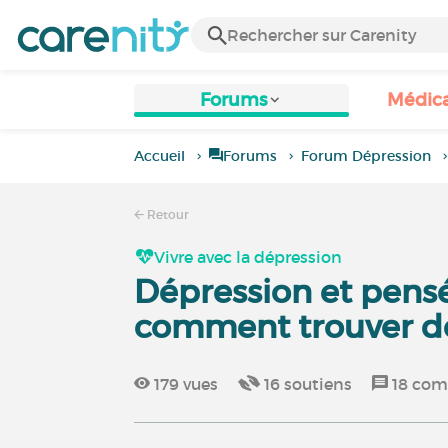
Forums
Médic
Accueil
Forums
Forum Dépression
Retour
Vivre avec la dépression
Dépression et pensée
comment trouver de 
179
vues
16
soutiens
18
com