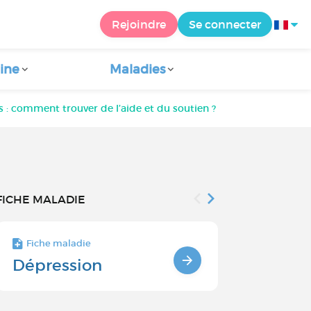
Rejoindre
Se connecter
ine
Maladies
s : comment trouver de l’aide et du soutien ?
FICHE MALADIE
Fiche maladie
Fiche maladie 
Dépression
Améliore
sommeil g
sophrolog