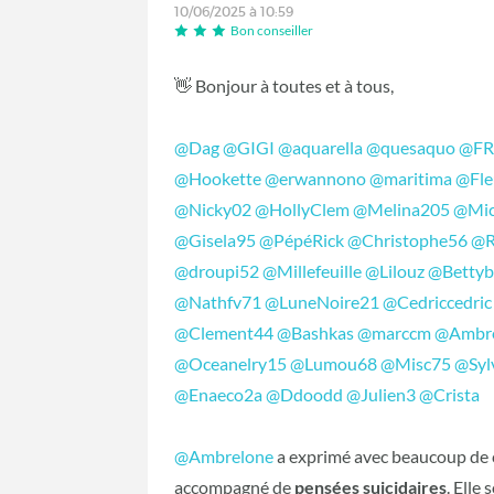
10/06/2025 à 10:59
Bon conseiller
👋 Bonjour à toutes et à tous,
@Dag
@GIGI
@aquarella
@quesaquo
@F
@Hookette
@erwannono
@maritima
@Fle
@Nicky02
@HollyClem
@Melina205
@Mic
@Gisela95
@PépéRick
@Christophe56
@R
@droupi52
@Millefeuille
@Lilouz
@Betty
@Nathfv71
@LuneNoire21
@Cedriccedric
@Clement44
@Bashkas
@marccm
@Ambr
@Oceanelry15
@Lumou68
@Misc75
@Syl
@Enaeco2a
@Ddoodd
@Julien3
@Crista
@Ambrelone
a exprimé avec beaucoup de
accompagné de
pensées suicidaires
. Elle