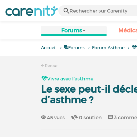
Forums
Médic
Accueil
Forums
Forum Asthme
Retour
Vivre avec l'asthme
Le sexe peut-il décl
d’asthme ?
45
vues
0
soutien
3
commen