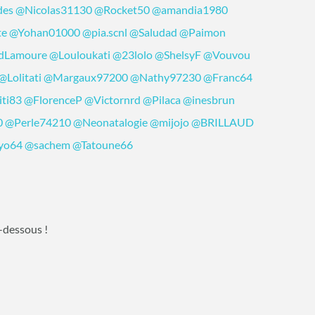
des
@Nicolas31130
@Rocket50
@amandia1980
te
@Yohan01000
@pia.scnl
@Saludad
@Paimon
dLamoure
@Louloukati
@23lolo
@ShelsyF
@Vouvou
@Lolitati
@Margaux97200
@Nathy97230
@Franc64
iti83
@FlorenceP
@Victornrd
@Pilaca
@inesbrun
0
@Perle74210
@Neonatalogie
@mijojo
@BRILLAUD
yo64
@sachem
@Tatoune66
-dessous !