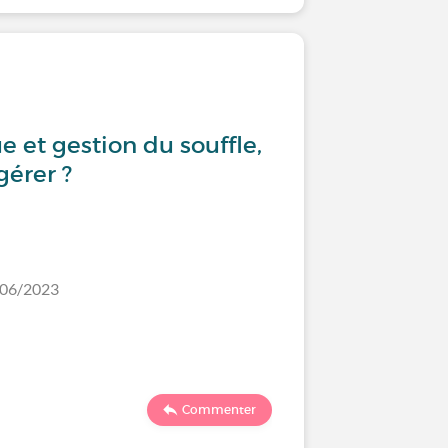
Les trai
e et gestion du souffle,
Faites-
érer ?
/06/2023
Dernier comm
2354
Commenter