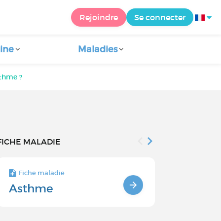
Rejoindre
Se connecter
ine
Maladies
sthme ?
FICHE MALADIE
Fiche maladie
Fiche maladie 
Asthme
Traiteme
l'asthme