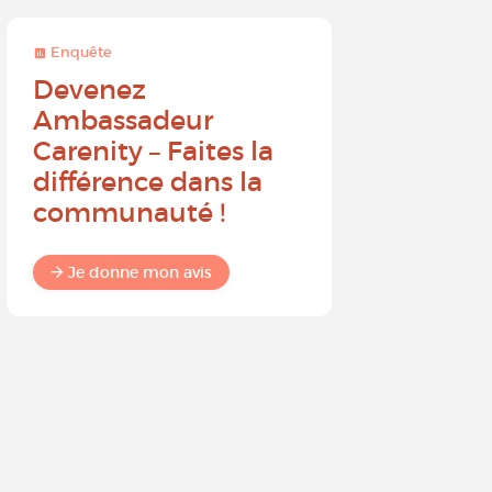
Enquête
Enquête
Devenez
Sur une 
Ambassadeur
à 10, que
Carenity – Faites la
probabil
différence dans la
recomm
communauté !
Carenit
à un pro
Je donne mon avis
Je donne