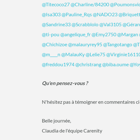
@Titecoco27
@Charline/84200
@Poumonsvi
@Isa303
@Pauline_Rqs
@NADO23
@Briquet
@Sandrine33
@Scrabblolo
@Val3105
@Gérar
@ti-pou
@angelique_fr
@Emy2750
@Margan
@Chichizoe
@malauryrey95
@Tangotango
@T
@m____n
@MalauKy
@Lelie75
@Virginie1611
@freddou1974
@christrang
@biba.oume
@Yo
Qu'en pensez-vous ?
N'hésitez pas à témoigner en commentaires ci
Belle journée,
Claudia de l'équipe Carenity