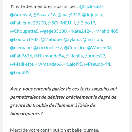
J'invite des membres à participer :
@Niclosa37
,
@Aurewal
,
@Assata16
,
@mag4343
,
@Jujujuju
,
@Fabienne29200
,
@SCHMEUH
,
@Bipo13
,
@ChoupetteS
,
@gege85130
,
@kate2424
,
@Mehdi485
,
@Loulou1982
,
@Matique
,
@ayla55
,
@mission
,
@meryane
,
@coccinelle77
,
@Courtice
,
@Warren33
,
@Fab7676
,
@Nismonde84
,
@Nahlla
,
@Ames33
,
@Malikette
,
@Amanda66
,
@Lalol95
,
@Pseudo-94
,
@Lou339
.
Avez-vous entendu parler de ces tests sanguins qui
permettraient de dépister précisément le degré de
gravité du trouble de l'humeur à l'aide de
biomarqueurs ?
Merci de votre contribution et belle journée.