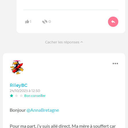
1
0
Cacher les réponses
RileyBC
24/10/2023 à 12:50
Bon conseiller
Bonjour
@AnnaBretagne
Pour ma part, j’y suis allé direct. Ma mère à souffert car