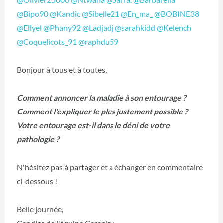
@Bipo90
@Kandic
@Sibelle21
@En_ma_
@BOBINE38
@Ellyel
@Phany92
@Ladjadj
@sarahkidd
@Kelench
@Coquelicots_91
@raphdu59
Bonjour à tous et à toutes,
Comment annoncer la maladie à son entourage ?
Comment l'expliquer le plus justement possible ?
Votre entourage est-il dans le déni de votre
pathologie ?
N'hésitez pas à partager et à échanger en commentaire
ci-dessous !
Belle journée,
Candice de l'équipe Carenity