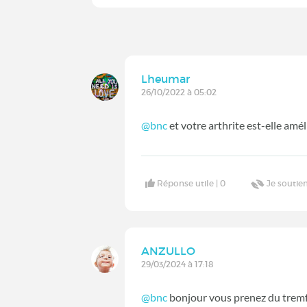
Lheumar
26/10/2022 à 05:02
@bnc
et votre arthrite est-elle amé
Réponse utile |
0
Je soutien
ANZULLO
29/03/2024 à 17:18
@bnc
bonjour vous prenez du trem