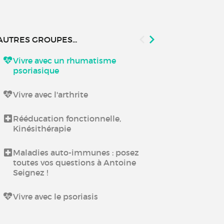
AUTRES GROUPES...
Vivre avec un rhumatisme
Les traiteme
psoriasique
Recherche et 
Vivre avec l'arthrite
Psoriasis
Rééducation fonctionnelle,
Kinésithérapie
Maladies auto-immunes : posez
toutes vos questions à Antoine
Seignez !
Vivre avec le psoriasis