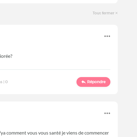
Tout fermer
liorée?
s |
0
Répondre
fya comment vous vous santé je viens de commencer