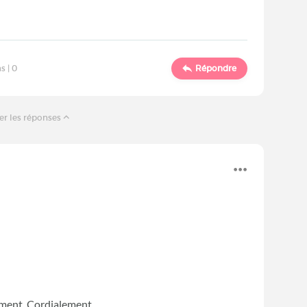
s |
0
Répondre
er les réponses
tement. Cordialement