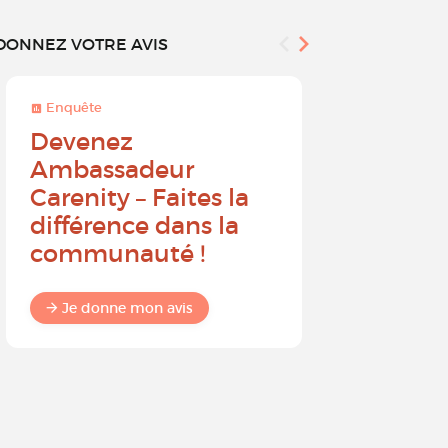
DONNEZ VOTRE AVIS
Enquête
Enquête
Devenez
Sur une 
Ambassadeur
à 10, que
Carenity – Faites la
probabil
différence dans la
recomm
communauté !
Carenit
à un pro
Je donne mon avis
Je donne