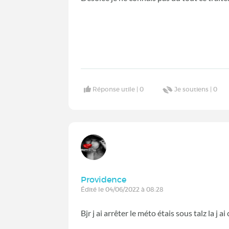
Réponse utile |
0
Je soutiens |
0
Providence
Édité le 04/06/2022 à 08:28
Bjr j ai arrêter le méto étais sous talz la j