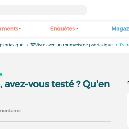
aments
Enquêtes
Magaz
soriasique
Vivre avec un rhumatisme psoriasique
Trai
ue
 avez-vous testé ? Qu'en
entaires