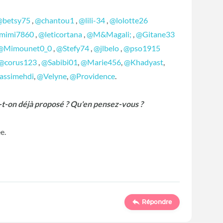
@betsy75
,
@chantou1
,
@lili-34
,
@lolotte26
mimi7860
,
@leticortana
,
@M&Magali;
,
@Gitane33
@Mimounet0_0
,
@Stefy74
,
@jlbelo
,
@pso1915
@corus123
,
@Sabibi01
,
@Marie456
,
@Khadyast
,
assimehdi
,
@Velyne
,
@Providence
.
-t-on déjà proposé ? Qu'en pensez-vous ?
e.
Répondre