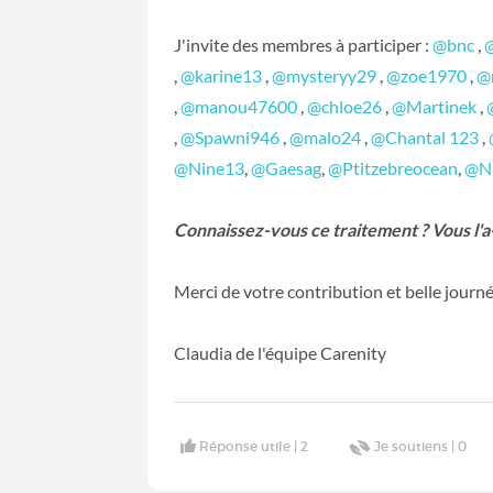
J'invite des membres à participer :
@bnc
,
,
@karine13
,
@mysteryy29
,
@zoe1970
,
@
,
@manou47600
,
@chloe26
,
@Martinek
,
,
@Spawni946
,
@malo24
,
@Chantal 123
,
@Nine13
,
@Gaesag
,
@Ptitzebreocean
,
@N
Connaissez-vous ce traitement ? Vous l'a
Merci de votre contribution et belle journé
Claudia de l'équipe Carenity
Réponse utile |
2
Je soutiens |
0