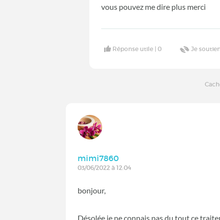
vous pouvez me dire plus merci
Réponse utile |
0
Je soutien
Cach
mimi7860
03/06/2022 à 12:04
bonjour,
Désolée je ne connais pas du tout ce trai