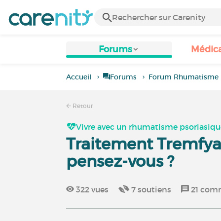
Forums
Médic
Accueil
Forums
Forum Rhumatisme p
Retour
Vivre avec un rhumatisme psoriasiq
Traitement Tremfya,
pensez-vous ?
322
vues
7
soutiens
21
comm