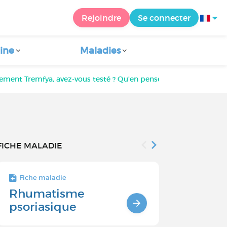
Rejoindre
Se connecter
ine
Maladies
tement Tremfya, avez-vous testé ? Qu'en pensez-vous ?
FICHE MALADIE
Fiche maladie
Fiche maladie 
Rhumatisme
Causes et
psoriasique
du rhuma
psoriasiq