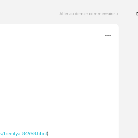
Aller au dernier commentaire
.
s/tremfya-84968.html
).