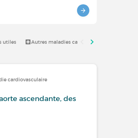
 utiles
Autres maladies cardiovasculaires
Viv
die cardiovasculaire
aorte ascendante, des