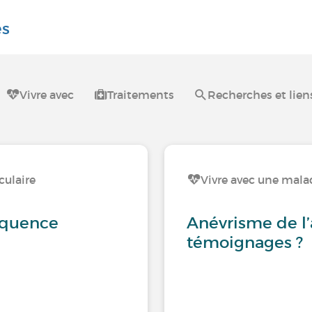
es
Vivre avec
Traitements
Recherches et liens
culaire
Vivre avec une mala
réquence
Anévrisme de l’
témoignages ?