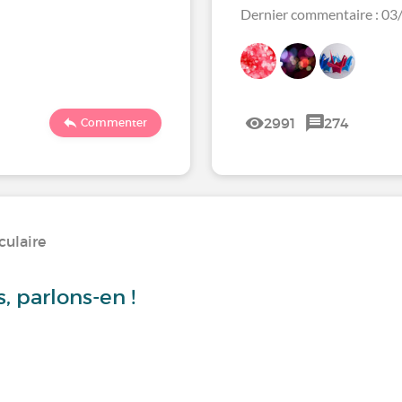
Dernier commentaire : 0
2991
274
Commenter
culaire
, parlons-en !