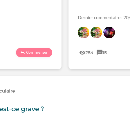
Dernier commentaire : 2
253
15
Commenter
culaire
 est-ce grave ?