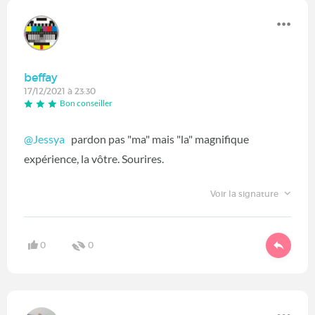
beffay
17/12/2021 à 23:30
Bon conseiller
@Jessya
pardon pas "ma" mais "la" magnifique
expérience, la vôtre. Sourires.
Voir la signature
0
0