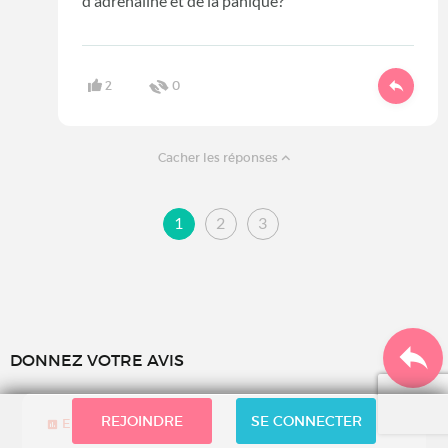
d'adrenaline et de la panique?
2
0
Cacher les réponses
1
2
3
DONNEZ VOTRE AVIS
REJOINDRE
SE CONNECTER
Enquête