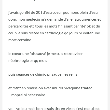
j'avais gonflé de 20 l d'eau coeur poumons plein d'eau
donc mon medecin m'a demandé d'aller aux urgences et
péricardites etc tous les mots finissant par 'ite' ok et du
coup je suis restée en cardiologie qq jours pr éviter une
mort certaine
le coeur une fois sauvé je me suis retrouvé en
néphrologie pr qq mois
puis séances de chimio pr sauver les reins
et mtnt en rémission avec imurel nivaquine triatec
....mopral si nécessaire
voili voilou mais bon je suis tjrs en vie et c'est ça qui est