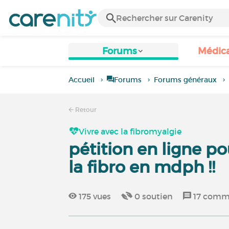
Forums
Médic
Accueil
Forums
Forums généraux
Retour
Vivre avec la fibromyalgie
pétition en ligne p
la fibro en mdph !!
175
vues
0
soutien
17
comme