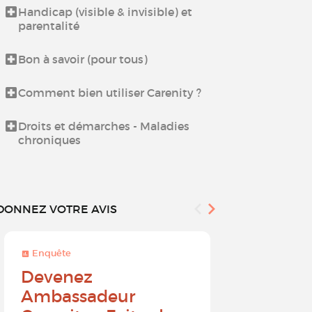
Handicap (visible & invisible) et
Échangez ent
parentalité
proches aida
Bon à savoir (pour tous)
Espace déten
Culinaires
Comment bien utiliser Carenity ?
Espace déten
Droits et démarches - Maladies
chroniques
DONNEZ VOTRE AVIS
Enquête
Enquête
Devenez
Sur une 
Ambassadeur
à 10, que