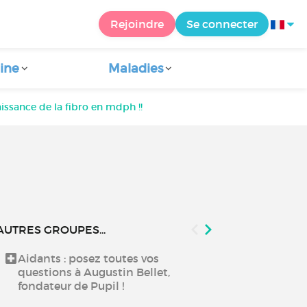
Rejoindre
Se connecter
ine
Maladies
aissance de la fibro en mdph !!
AUTRES GROUPES...
Aidants : posez toutes vos
Echanger aut
questions à Augustin Bellet,
fondateur de Pupil !
Échangez ent