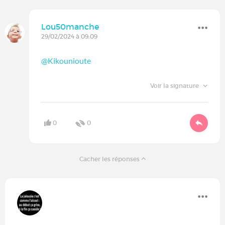
Lou50manche
29/02/2024 à 09:09
@Kikounioute
Voir la signature
0
0
Cacher les réponses