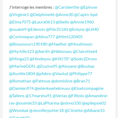
J'interroge les membres :
@Caroberthe
@Epirose
@Virginie1
@Delphine46
@Anne30
@Captn-bpd
@Elma7075
@Laura0613
@Ibelio
@Annie1960
@ouab69
@Edenois
@Pds35160
@Eolyne
@Lili40
@Corinnepan
@Alina777
@Mimi120405
@Bisounours190180
@Maelher
@Moulimoon
@Myrtille123
@Aérith
@Niklonass
@Clairotte64
@Minga23
@Hindeyou
@KIKI70*
@Sodo2Droso
@MarineGDN.
@Zouina95
@Aloyane
@Boubas
@Aurélie1804
@pfabre
@Vaulud
@Philippe77
@Romathan
@Pattoue
@domiolive
@Bran71
@Damien974
@edenkwetekivuvu
@Eloetcompagnie
@Tallens
@17marsha91
@Verias
@Fifilolo
@Amandine-
rav
@ocemie33
@LaPharma
@ninno330
@epilepsie02
@Wombat
@Jenniferpotter18
@Clinette
@Albane33
@Zabeth01