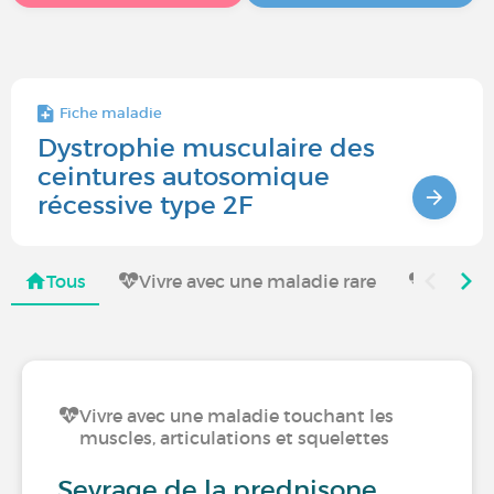
Fiche maladie
Dystrophie musculaire des
ceintures autosomique
récessive type 2F
Tous
Vivre avec une maladie rare
Vivre a
Vivre avec une maladie touchant les
muscles, articulations et squelettes
Sevrage de la prednisone