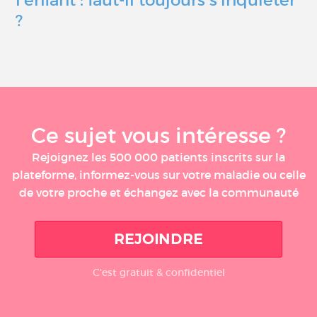
l’enfant : faut-il toujours s’inquiéter
?
Ce sujet vous intéresse ?
Rejoignez les 500 000 patients inscrits sur la
plateforme, informez-vous sur votre maladie ou celle
de votre proche et échangez avec la communauté
REJOINDRE
C'est gratuit & confidentiel