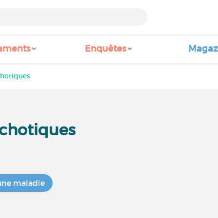
aments
Enquêtes
Magaz
chotiques
chotiques
une maladie