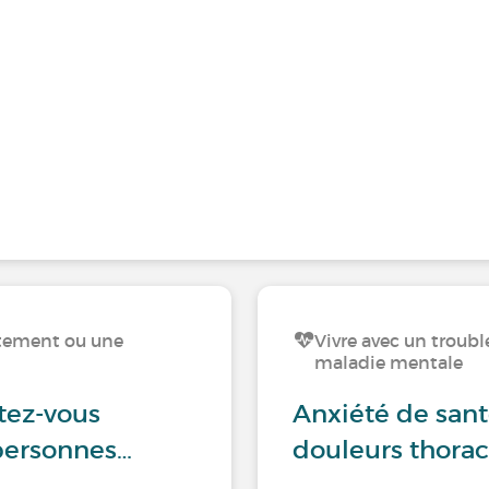
rtement ou une
Vivre avec un trou
maladie mentale
itez-vous
Anxiété de sant
personnes…
douleurs thorac