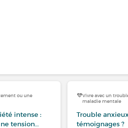
rtement ou une
Vivre avec un trou
maladie mentale
été intense :
Trouble anxieux
une tension…
témoignages ?