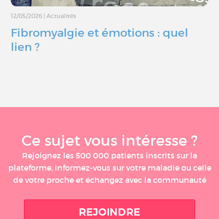
12/05/2026
|
Actualités
Fibromyalgie et émotions : quel
lien ?
Ce sujet vous intéresse ?
Rejoignez les 500 000 patients inscrits sur la
plateforme, informez-vous sur votre maladie ou celle
de votre proche et échangez avec la communauté
REJOINDRE