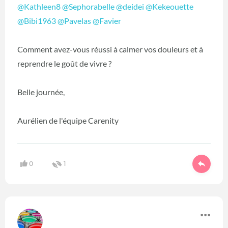
@Kathleen8
‍
@Sephorabelle
‍
@deidei
‍
@Kekeouette
@Bibi1963
‍
@Pavelas
‍
@Favier
‍
Comment avez-vous réussi à calmer vos douleurs et à
reprendre le goût de vivre ?
Belle journée,
Aurélien de l'équipe Carenity
0
1