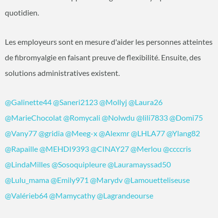
quotidien.
Les employeurs sont en mesure d'aider les personnes atteintes
de fibromyalgie en faisant preuve de flexibilité. Ensuite, des
solutions administratives existent.
@Galinette44
@Saneri2123
@Mollyj
@Laura26
@MarieChocolat
@Romycali
@Nolwdu
@lili7833
@Domi75
@Vany77
@gridia
@Meeg-x
@Alexmr
@LHLA77
@Ylang82
@Rapaille
@MEHDI9393
@CINAY27
@Merlou
@ccccris
@LindaMilles
@Sosoquipleure
@Lauramayssad50
@Lulu_mama
@Emily971
@Marydv
@Lamouetteliseuse
@Valérieb64
@Mamycathy
@Lagrandeourse