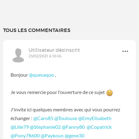
TOUS LES COMMENTAIRES
Utilisateur désinscrit
23/02/2021 à 10:45
Bonjour
@quesaquo
‍ ,
Je vous remercie pour l'ouverture de ce sujet
J'invite ici quelques membres avec qui vous pourrez
échanger :
@Caro85
‍
@Toulouse
‍
@EmyElisabeth
@Lilie79
‍
@Stephanie02
‍
@Fanny80
‍ ‍
@Copatrick
@Pony78600
‍
@Paykoun
‍
@gene30
‍