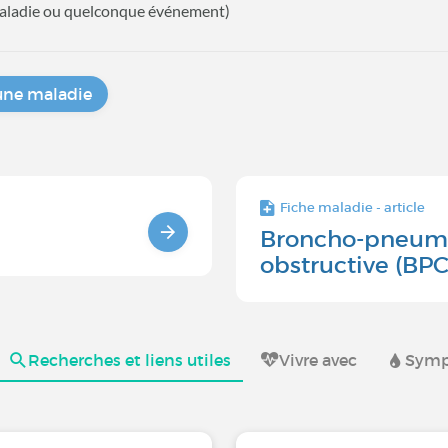
 maladie ou quelconque événement)
une maladie
Fiche maladie - article
Broncho-pneumo
obstructive (BPCO
Recherches et liens utiles
Vivre avec
Symp