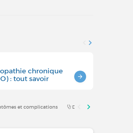
Fiche maladie 
pathie chronique
Traiteme
) : tout savoir
tômes et complications
Diagnostic et parcours de