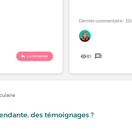
Dernier commentaire : 1
81
1
Commenter
culaire
cendante, des témoignages ?