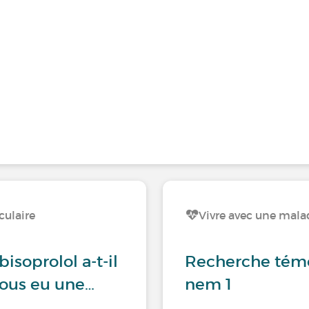
culaire
Vivre avec une mala
isoprolol a-t-il
Recherche tém
-vous eu une…
nem 1