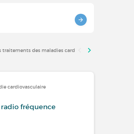
s traitements des maladies cardiovasculaires
Recher
die cardiovasculaire
 radio fréquence