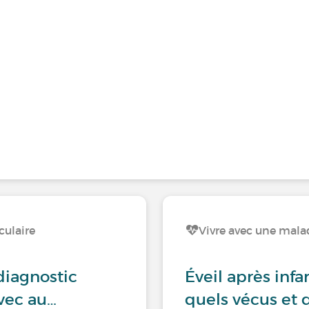
culaire
Vivre avec une mala
diagnostic
Éveil après infar
vec au…
quels vécus et q