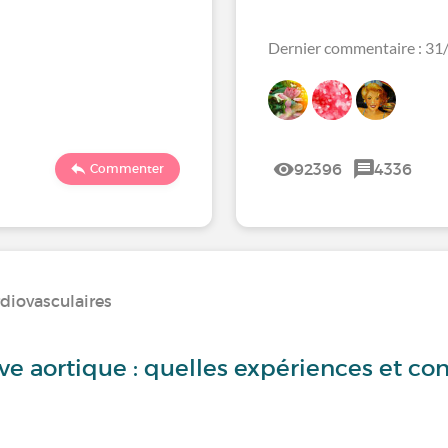
Dernier commentaire : 3
92396
4336
Commenter
diovasculaires
 aortique : quelles expériences et cons