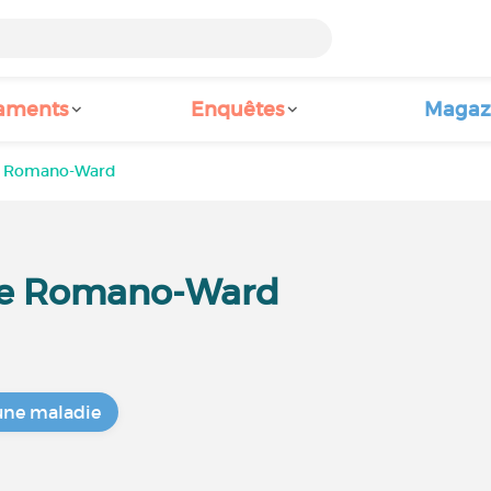
aments
Enquêtes
Magaz
e Romano-Ward
de Romano-Ward
une maladie