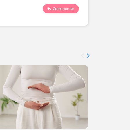
1131
Commenter