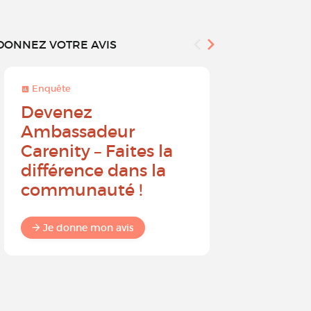
DONNEZ VOTRE AVIS
Enquête
Enquête
Devenez
Sur une 
Ambassadeur
à 10, que
Carenity – Faites la
probabil
différence dans la
recomm
communauté !
Carenit
à un pro
Je donne mon avis
Je donne