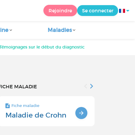
Rejoindre
Se connecter
ine
Maladies
 Témoignages sur le début du diagnostic
FICHE MALADIE
Fiche maladie
Fiche maladie 
Maladie de Crohn
Vivre ave
maladie 