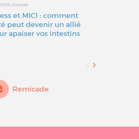
7/2025
|
Conseils
02/04/2025
|
Témoi
ress et MICI : comment
Maladie de
été peut devenir un allié
une colop
ur apaiser vos intestins
totale… et 
Remicade
Sal