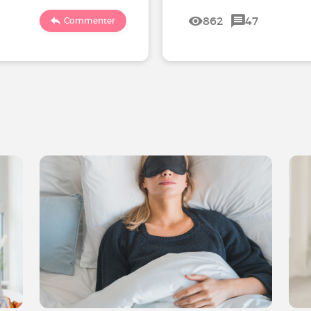
862
47
Commenter