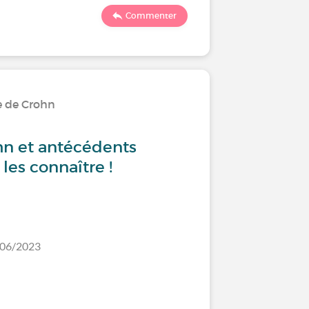
844
Commenter
e de Crohn
Les trai
hn et antécédents
Remicad
t les connaître !
vos avis
/06/2023
Dernier comm