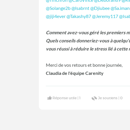
@Solange2b
@lsabrnt
@Djiubee
@Sa.iman
@jiji4ever
@Takashy87
@Jeremy117
@Isa
Comment avez-vous géré les premiers moi
Quels conseils donneriez-vous à quelqu'
vous réussi à réduire le stress lié à cette
Merci de vos retours et bonne journée,
Claudia de l'équipe Carenity
Réponse utile |
1
Je soutiens |
0