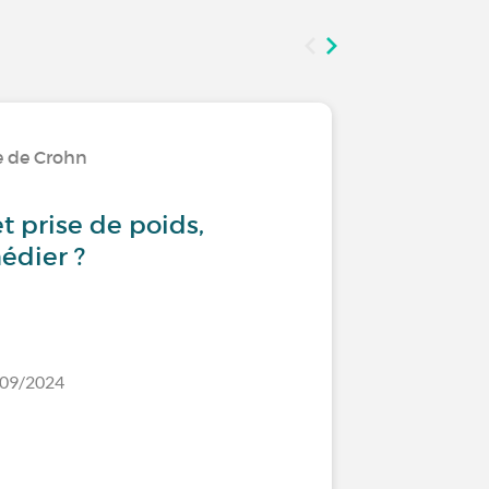
e de Crohn
Vivre av
t prise de poids,
Maladie 
édier ?
humeur e
/09/2024
Dernier comm