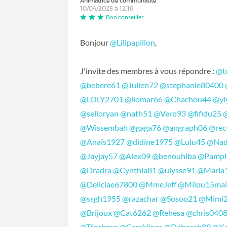
Animatrice de communauté
10/04/2025 à 12:16
Bon conseiller
Bonjour
@Lilipapillon
,
J'invite des membres à vous répondre :
@t
@bebere61
@Julien72
@stephanie80400
@LOLY2701
@liomar66
@Chachou44
@yi
@selloryan
@nath51
@Vero93
@fifidu25
@Wissembah
@gaga76
@angraph06
@rec
@Anaïs1927
@didine1975
@Lulu45
@Nad
@Jayjay57
@Alex09
@benouhiba
@Pampl
@Dradra
@Cynthia81
@ulysse91
@Maria
@Deliciae67800
@MmeJeff
@Milou15ma
@ssgh1955
@razachar
@Sosoo21
@Mimi
@Brijoux
@Cat6262
@Rehesa
@chris040
@Tfnchron
@CaroVince
@Déborah89
@Ke