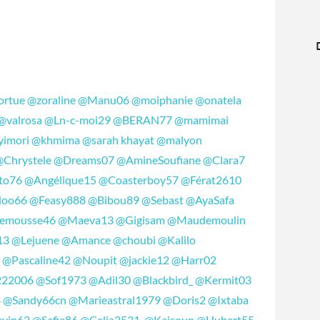
ortue
@zoraline
@Manu06
@moiphanie
@onatela
@valrosa
@Ln-c-moi29
@BERAN77
@mamimai
yimori
@khmima
@sarah khayat
@malyon
@Chrystele
@Dreams07
@AmineSoufiane
@Clara7
to76
@Angélique15
@Coasterboy57
@Férat2610
oo66
@Feasy888
@Bibou89
@Sebast
@AyaSafa
emousse46
@Maeva13
@Gigisam
@Maudemoulin
13
@Lejuene
@Amance
@choubi
@Kalilo
i
@Pascaline42
@Noupit
@jackie12
@Harr02
222006
@Sof1973
@Adil30
@Blackbird_
@Kermit03
8
@Sandy66cn
@Marieastral1979
@Doris2
@Ixtaba
vin62
@Safia86
@Celia2531
.
@Kaisoun
@Hubert55