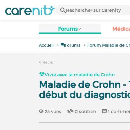
Forums
Médic
Accueil
Forums
Forum Maladie de C
Retour
Vivre avec la maladie de Crohn
Maladie de Crohn -
début du diagnosti
23
vues
0
soutien
1
commen