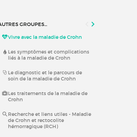
AUTRES GROUPES...
Vivre avec la maladie de Crohn
MICI : posez 
Laurence Gas
Les symptômes et complications
liés à la maladie de Crohn
Maladies au
toutes vos q
Seignez !
Le diagnostic et le parcours de
soin de la maladie de Crohn
Les traitements de la maladie de
Crohn
Recherche et liens utiles - Maladie
de Crohn et rectocolite
hémorragique (RCH)