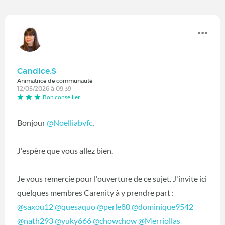
Candice.S
Animatrice de communauté
12/05/2026 à 09:39
Bon conseiller
Bonjour
@Noelliabvfc
,
J'espère que vous allez bien.
Je vous remercie pour l'ouverture de ce sujet. J'invite ici
quelques membres Carenity à y prendre part :
@saxou12
@quesaquo
@perle80
@dominique9542
@nath293
@yuky666
@chowchow
@Merriollas