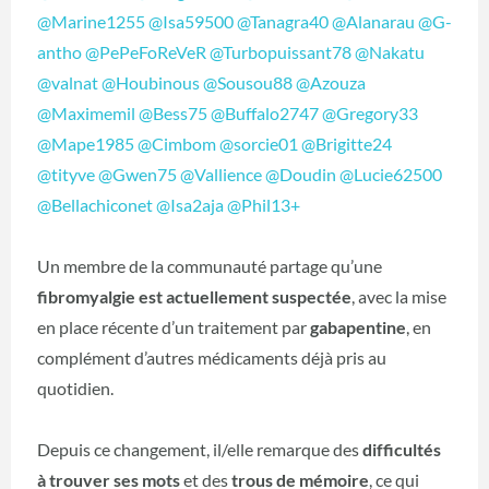
@Marine1255
@Isa59500
@Tanagra40
@Alanarau
@G-
antho
@PePeFoReVeR
@Turbopuissant78
@Nakatu
@valnat
@Houbinous
@Sousou88
@Azouza
@Maximemil
@Bess75
@Buffalo2747
@Gregory33
@Mape1985
@Cimbom
@sorcie01
@Brigitte24
@tityve
@Gwen75
@Vallience
@Doudin
@Lucie62500
@Bellachiconet
@Isa2aja
@Phil13+
Un membre de la communauté partage qu’une
fibromyalgie est actuellement suspectée
, avec la mise
en place récente d’un traitement par
gabapentine
, en
complément d’autres médicaments déjà pris au
quotidien.
Depuis ce changement, il/elle remarque des
difficultés
à trouver ses mots
et des
trous de mémoire
, ce qui