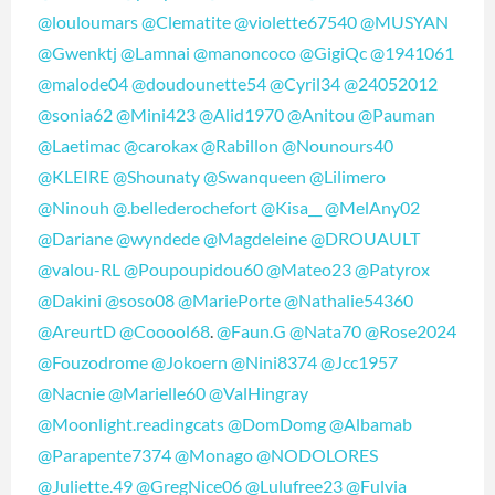
@louloumars
@Clematite
@violette67540
@MUSYAN
@Gwenktj
@Lamnai
@manoncoco
@GigiQc
@1941061
@malode04
@doudounette54
@Cyril34
@24052012
@sonia62
@Mini423
@Alid1970
@Anitou
@Pauman
@Laetimac
@carokax
@Rabillon
@Nounours40
@KLEIRE
@Shounaty
@Swanqueen
@Lilimero
@Ninouh
@.bellederochefort
@Kisa__
@MelAny02
@Dariane
@wyndede
@Magdeleine
@DROUAULT
@valou-RL
@Poupoupidou60
@Mateo23
@Patyrox
@Dakini
@soso08
@MariePorte
@Nathalie54360
@AreurtD
@Cooool68
.
@Faun.G
@Nata70
@Rose2024
@Fouzodrome
@Jokoern
@Nini8374
@Jcc1957
@Nacnie
@Marielle60
@ValHingray
@Moonlight.readingcats
@DomDomg
@Albamab
@Parapente7374
@Monago
@NODOLORES
@Juliette.49
@GregNice06
@Lulufree23
@Fulvia