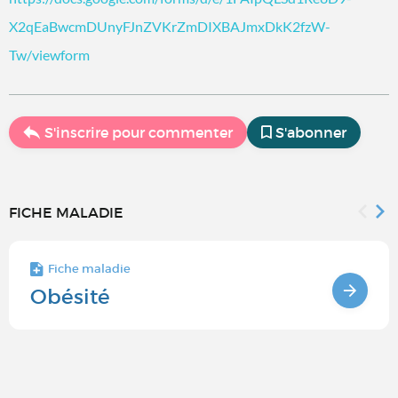
X2qEaBwcmDUnyFJnZVKrZmDIXBAJmxDkK2fzW-
Tw/viewform
S'inscrire pour commenter
S'abonner
FICHE MALADIE
Fiche maladie
Obésité