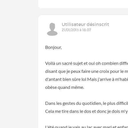
Utilisateur désinscrit
21/01/2013 à 18:07
Bonjour,
Voilà un sacré sujet et oui oh combien diffic
disant que je peux faire une croix pour le
d'antant bien sûre lol Mais j'arrive à m
obèse quand même.
Dans les gestes du quotidien, le plus diffici
Cela me tire dans le dos et donc je dois m'y
L'été quand je vais au lac avec mari et enf