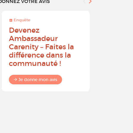
DONNEZ VOTRE AVIS
Enquête
Enquête
Devenez
Sur une 
Ambassadeur
à 10, que
Carenity – Faites la
probabil
différence dans la
recomm
communauté !
Carenit
à un pro
Je donne mon avis
Je donne