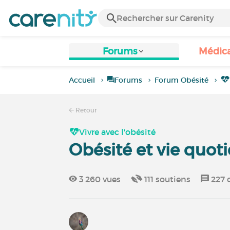
Forums
Médic
Accueil
Forums
Forum Obésité
Retour
Vivre avec l'obésité
Obésité et vie quot
3 260
vues
111
soutiens
227