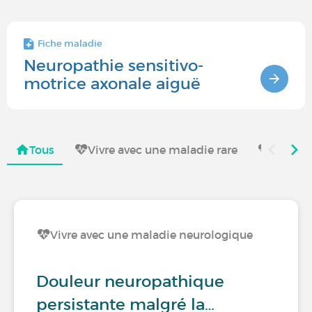
Fiche maladie
Neuropathie sensitivo-
motrice axonale aiguë
Tous
Vivre avec une maladie rare
Vivre a
Vivre avec une maladie neurologique
Douleur neuropathique
persistante malgré la…