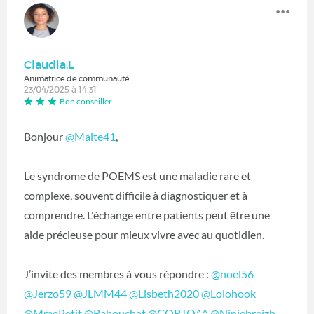
Claudia.L
Animatrice de communauté
23/04/2025 à 14:31
Bon conseiller
Bonjour
@Maite41
,
Le syndrome de POEMS est une maladie rare et
complexe, souvent difficile à diagnostiquer et à
comprendre. L'échange entre patients peut être une
aide précieuse pour mieux vivre avec au quotidien.
J’invite des membres à vous répondre :
@noel56
@Jerzo59
@JLMM44
@Lisbeth2020
@Lolohook
@MmePetit
@Babouchat
@CORTO^^
@Niniebreizh