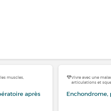
les muscles,
Vivre avec une mala
articulations et squ
ératoire après
Enchondrome, p