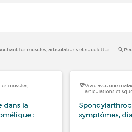
ouchant les muscles, articulations et squelettes
Rec
les muscles,
Vivre avec une mala
articulations et squ
e dans la
Spondylarthropa
zomélique :…
symptômes, dia