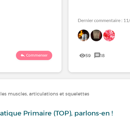
Dernier commentaire : 1
59
18
Commenter
es muscles, articulations et squelettes
tique Primaire (TOP), parlons-en !