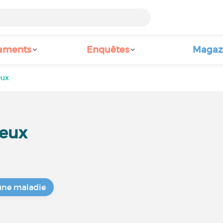
aments
Enquêtes
Magaz
eux
seux
une maladie