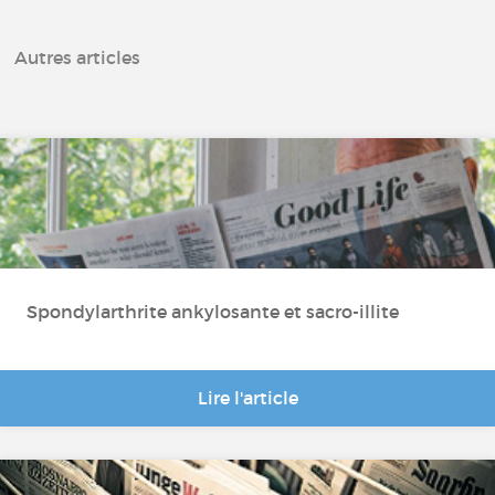
Autres articles
XLH
Spondylarthrite ankylosante et sacro-illite
Lire l'article