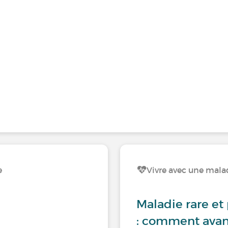
e
Vivre avec une malad
Maladie rare et
: comment avan