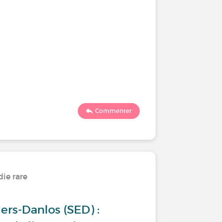
Commenter
ie rare
rs-Danlos (SED) :