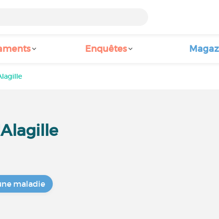
aments
Enquêtes
Magaz
agille
lagille
une maladie