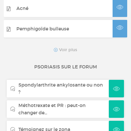
Acné
Pemphigoïde bulleuse
Rosacée
Voir plus
Purpura thrombopénique
PSORIASIS SUR LE FORUM
immunologique
Spondylarthrite ankylosante ou non
Mycoses récidivantes
?
Méthotrexate et PR : peut-on
Pemphigus
changer de...
Témoignez sur le zona
Greffe de peau