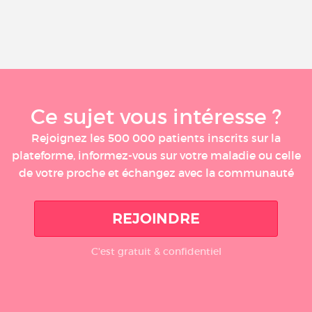
Ce sujet vous intéresse ?
Rejoignez les 500 000 patients inscrits sur la
plateforme, informez-vous sur votre maladie ou celle
de votre proche et échangez avec la communauté
REJOINDRE
C'est gratuit & confidentiel