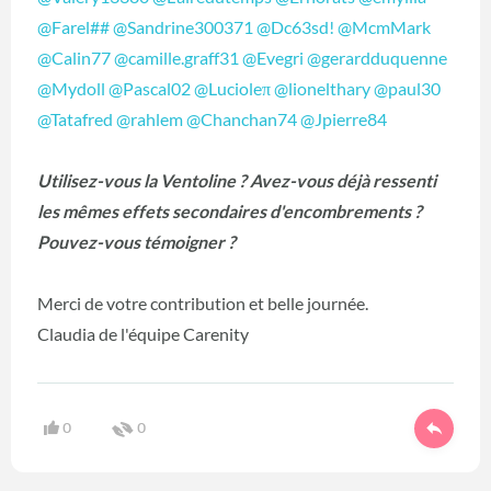
@Farel##
@Sandrine300371
@Dc63sd!
@McmMark
@Calin77
@camille.graff31
@Evegri
@gerardduquenne
@Mydoll
@Pascal02
@Lucioleπ
@lionelthary
@paul30
@Tatafred
@rahlem
@Chanchan74
@Jpierre84
Utilisez-vous la Ventoline ? Avez-vous déjà ressenti
les mêmes effets secondaires d'encombrements ?
Pouvez-vous témoigner ?
Merci de votre contribution et belle journée.
Claudia de l'équipe Carenity
0
0