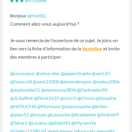
Bon conseiller
Bonjour
@fred30
,
Comment allez-vous aujourd'hui ?
Je vous remercie de l'ouverture de ce sujet. Je joins un
lien vers la fiche d'information de la
Ventoline
et invite
des membres à participer :
@cococoeur
@vince-elec
@peperstraete
@vero33
@Guess58
@zach21000
@enmoderepos
@malou2006
@asphodele31
@mamouna2804
@Darkvador89
@JLAuffret
@Férat2610
@cricri5
@Onixia
@Sosocha
@NIOUCHA
@Murmure
@manousacha
@bribio
@alain51
@tonyix
@Linouche
@Acadienne
@Andre69
@Tahar1
@Loukou
@phiphi91
@MyriamYa
@Valéry13380
@L'airedutemps
@Ernorats
@emylila