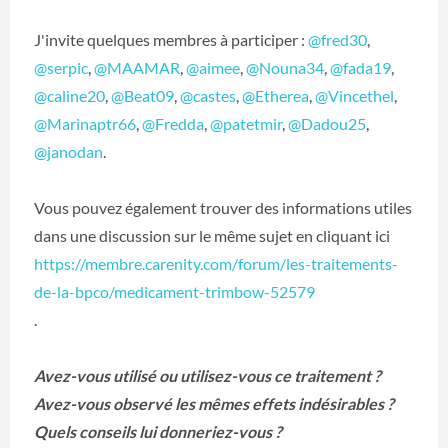
J'invite quelques membres à participer :
@fred30
,
@serpic
,
@MAAMAR
,
@aimee
,
@Nouna34
,
@fada19
,
@caline20
,
@Beat09
,
@castes
,
@Etherea
,
@Vincethel
,
@Marinaptr66
,
@Fredda
,
@patetmir
,
@Dadou25
,
@janodan
.
Vous pouvez également trouver des informations utiles
dans une discussion sur le même sujet en cliquant ici
https://membre.carenity.com/forum/les-traitements-
de-la-bpco/medicament-trimbow-52579
.
Avez-vous utilisé ou utilisez-vous ce traitement ?
Avez-vous observé les mêmes effets indésirables ?
Quels conseils lui donneriez-vous ?