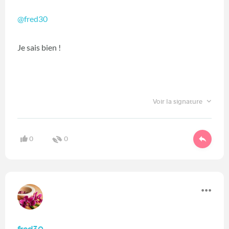
@fred30
Je sais bien !
Voir la signature
0
0