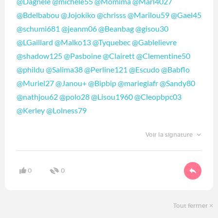
@Dagnele
@michèle55
@Momima
@Marl4027
@Bdelbabou
@Jojokiko
@chrisss
@Marilou59
@Gael45
@schumi681
@jeanm06
@Beanbag
@gisou30
@LGaillard
@Malko13
@Tyquebec
@Gablelievre
@shadow125
@Pasboine
@Clairett
@Clementine50
@phildu
@Salima38
@Perline121
@Escudo
@Babflo
@Muriel27
@Janou+
@Bipbip
@mariegiafr
@Sandy80
@nathjou62
@polo28
@Lisou1960
@Cleopbpc03
@Kerley
@Lolness79
Voir la signature
0
0
Tout fermer