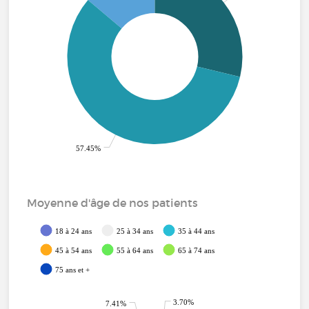
57.45%
Moyenne d'âge de nos patients
18 à 24 ans
25 à 34 ans
35 à 44 ans
45 à 54 ans
55 à 64 ans
65 à 74 ans
75 ans et +
3.70%
7.41%