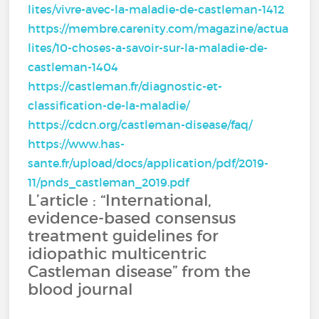
lites/vivre-avec-la-maladie-de-castleman-1412
https://membre.carenity.com/magazine/actua
lites/10-choses-a-savoir-sur-la-maladie-de-
castleman-1404
https://castleman.fr/diagnostic-et-
classification-de-la-maladie/
https://cdcn.org/castleman-disease/faq/
https://www.has-
sante.fr/upload/docs/application/pdf/2019-
11/pnds_castleman_2019.pdf
L’article : “International,
evidence-based consensus
treatment guidelines for
idiopathic multicentric
Castleman disease” from the
blood journal