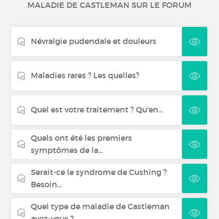
MALADIE DE CASTLEMAN SUR LE FORUM
CANVAS
Névralgie pudendale et douleurs
Neurofibromatose
Polyneuropathie démyélinisante
Maladies rares ? Les quelles?
inflammatoire chronique
Quel est votre traitement ? Qu'en...
Acromégalie
Quels ont été les premiers
symptômes de la...
Serait-ce le syndrome de Cushing ?
Besoin...
Quel type de maladie de Castleman
avez-vous ?