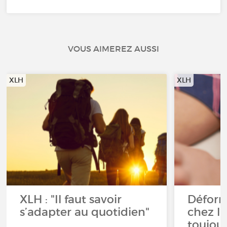
VOUS AIMEREZ AUSSI
XLH
XLH
XLH : "Il faut savoir
Déform
s’adapter au quotidien"
chez l’e
toujour