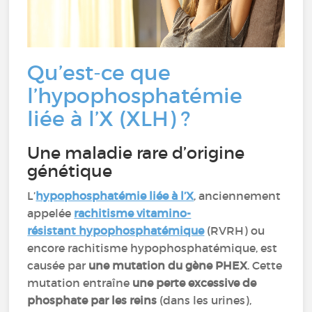
Qu’est-ce que
l’hypophosphatémie
liée à l’X (XLH) ?
Une maladie rare d’origine
génétique
L’
hypophosphatémie liée à l’X
, anciennement
appelée
rachitisme vitamino-
résistant hypophosphatémique
(RVRH) ou
encore rachitisme hypophosphatémique, est
causée par
une mutation du gène PHEX
. Cette
mutation entraîne
une perte excessive de
phosphate par les reins
(dans les urines),