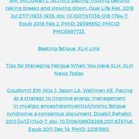
AM, McGowan L. Activity pacing: moving beyond
taking breaks and slowing down. Qual Life Res. 2018
Jul;27(7):1933-1935. doi: 10.1007/s11136-018-1794-7.
Epub 2018 Feb 2. PMID: 29396652; PMCID:
PMC5997723.
Beating fatigue, XLH Link
Tips for Managing Fatigue When You Have XLH, XLH
News Today
Goudsmit EM, Nijs J, Jason LA, Wallman KE. Pacing
as a strategy to improve energy management
in myalgic encephalomyelitis/chronic fatigue
syndrome: a consensus document. Disabil Rehabil.
2012;34(13):1140-7. doi: 10.3109/09638288.2011.635746.
Epub 2011 Dec 19. PMID: 22181560.